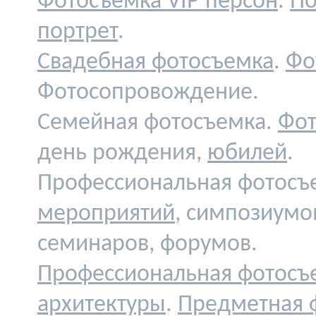
Фотосъемка VIP персон
.
По
портрет
.
Свадебная фотосъемка
.
Фо
Фотосопровождение.
Семейная фотосъемка.
Фот
день рождения,
юбилей
.
Профессиональная фотосъ
мероприятий
, симпозиумо
семинаров, форумов.
Профессиональная фотосъ
архитектуры
.
Предметная 