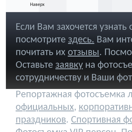
Наверх
Если Вам захочется узнать
посмотрите
здесь
.
Вам инт
почитать их
отзывы
. Посм
Оставьте
заявку
на фотосъе
сотрудничеству и Ваши фо
Репортажная фотосъемка л
официальных
,
корпоратив
праздников
.
Спортивная ф