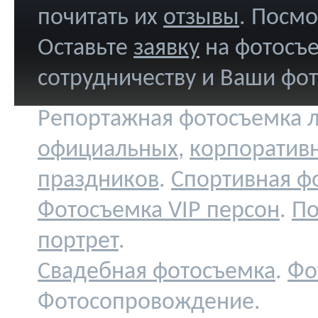
почитать их
отзывы
. Посм
Оставьте
заявку
на фотосъе
сотрудничеству и Ваши фо
Репортажная фотосъемка л
официальных
,
корпоратив
праздников
.
Спортивная ф
Фотосъемка VIP персон
.
По
портрет
.
Свадебная фотосъемка
.
Фо
Фотосопровождение.