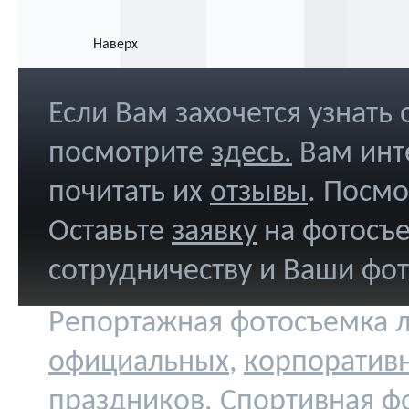
Наверх
Если Вам захочется узнать
посмотрите
здесь
.
Вам инт
почитать их
отзывы
. Посм
Оставьте
заявку
на фотосъе
сотрудничеству и Ваши фо
Репортажная фотосъемка л
официальных
,
корпоратив
праздников
.
Спортивная ф