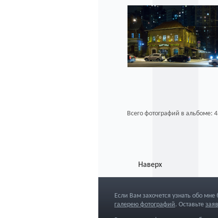
Всего фотографий в альбоме: 4
Наверх
Если Вам захочется узнать обо мне
галерею фотографий
. Оставьте
зая