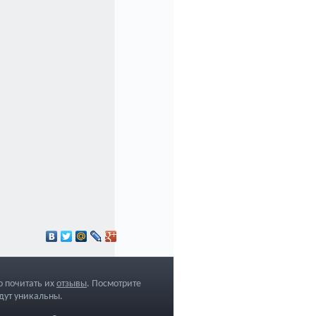
 почитать их
отзывы
. Посмотрите
дут уникальны.