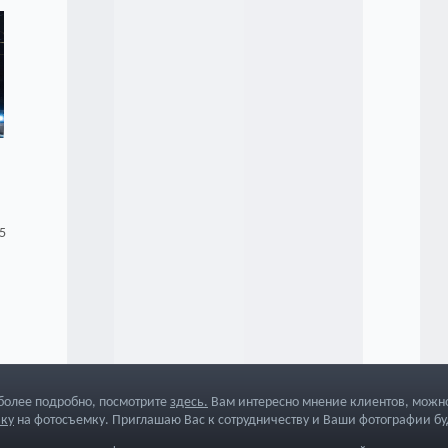
5
 более подробно, посмотрите
здесь
.
Вам интересно мнение клиентов, можно
вку
на фотосъемку. Приглашаю Вас к сотрудничеству и Ваши фотографии бу