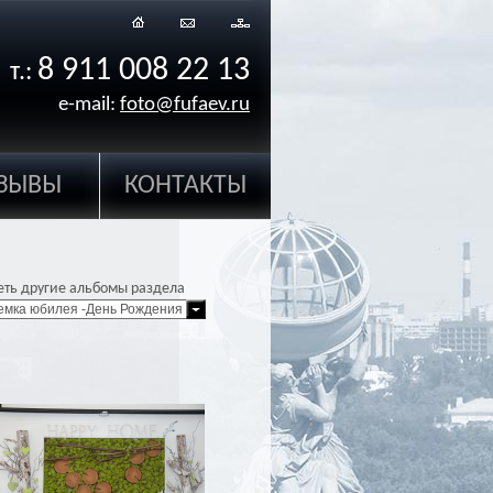
8 911 008 22 13
т.:
e-mail:
foto@fufaev.ru
ЗЫВЫ
КОНТАКТЫ
еть другие альбомы раздела
мка юбилея -День Рождения 50