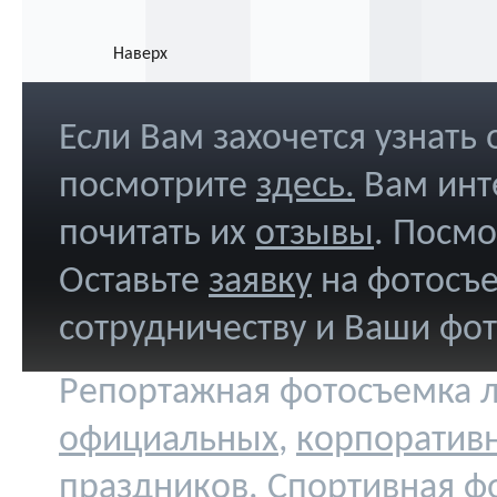
Наверх
Если Вам захочется узнать
посмотрите
здесь
.
Вам инт
почитать их
отзывы
. Посм
Оставьте
заявку
на фотосъе
сотрудничеству и Ваши фо
Репортажная фотосъемка л
официальных
,
корпоратив
праздников
.
Спортивная ф