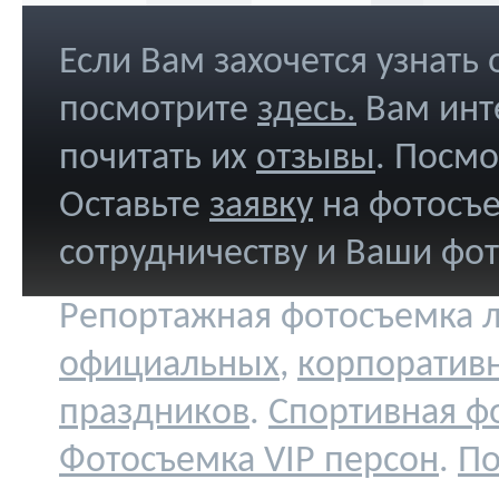
Если Вам захочется узнать
посмотрите
здесь
.
Вам инт
почитать их
отзывы
. Посм
Оставьте
заявку
на фотосъе
сотрудничеству и Ваши фо
Репортажная фотосъемка л
официальных
,
корпоратив
праздников
.
Спортивная ф
Фотосъемка VIP персон
.
По