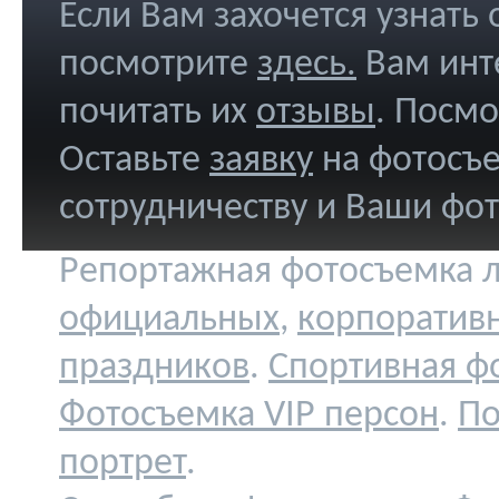
Если Вам захочется узнать
посмотрите
здесь
.
Вам инт
почитать их
отзывы
. Посм
Оставьте
заявку
на фотосъе
сотрудничеству и Ваши фо
Репортажная фотосъемка л
официальных
,
корпоратив
праздников
.
Спортивная ф
Фотосъемка VIP персон
.
По
портрет
.