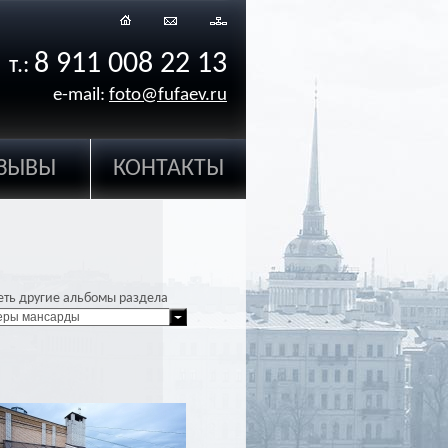
8 911 008 22 13
т.:
e-mail:
foto@fufaev.ru
ЗЫВЫ
КОНТАКТЫ
еть другие альбомы раздела
еры мансарды