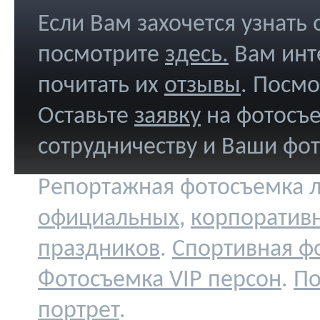
Если Вам захочется узнать
посмотрите
здесь
.
Вам инт
почитать их
отзывы
. Посм
Оставьте
заявку
на фотосъе
сотрудничеству и Ваши фо
Репортажная фотосъемка л
официальных
,
корпоратив
праздников
.
Спортивная ф
Фотосъемка VIP персон
.
По
портрет
.