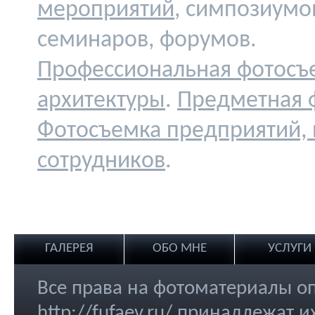
мероприятий
, симпозиумо
семинаров, форумов.
Профессиональная фотосъ
архитектуры
.
Предметная 
Фотосъемка предприятий,
сотрудников
.
ГАЛЕРЕЯ
ОБО МНЕ
УСЛУГИ
Все права на фотоматериалы о
http://fufaev.ru/ принадлежат