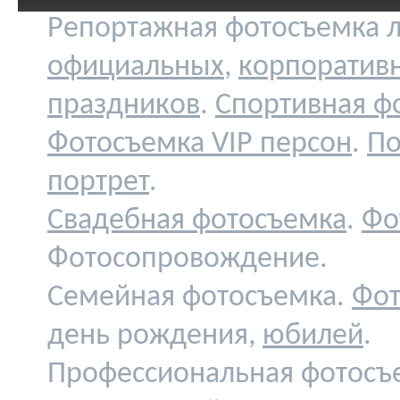
Репортажная фотосъемка л
официальных
,
корпоратив
праздников
.
Спортивная ф
Фотосъемка VIP персон
.
По
портрет
.
Свадебная фотосъемка
.
Фо
Фотосопровождение.
Семейная фотосъемка.
Фот
день рождения,
юбилей
.
Профессиональная фотосъ