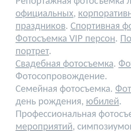
Репортажная фотосъемка л
официальных
,
корпоратив
праздников
.
Спортивная ф
Фотосъемка VIP персон
.
По
портрет
.
Свадебная фотосъемка
.
Фо
Фотосопровождение.
Семейная фотосъемка.
Фот
день рождения,
юбилей
.
Профессиональная фотосъ
мероприятий
, симпозиумо