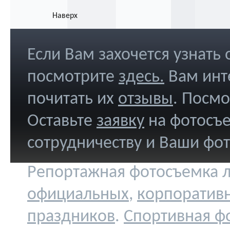
Наверх
Если Вам захочется узнать
посмотрите
здесь
.
Вам инт
почитать их
отзывы
. Посм
Оставьте
заявку
на фотосъе
сотрудничеству и Ваши фо
Репортажная фотосъемка л
официальных
,
корпоратив
праздников
.
Спортивная ф