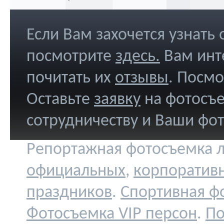
Если Вам захочется узнать
посмотрите
здесь
.
Вам инт
почитать их
отзывы
. Посм
Оставьте
заявку
на фотосъе
сотрудничеству и Ваши фо
Репортажная фотосъемка л
официальных
,
корпоратив
праздников
.
Спортивная ф
Фотосъемка VIP персон
.
По