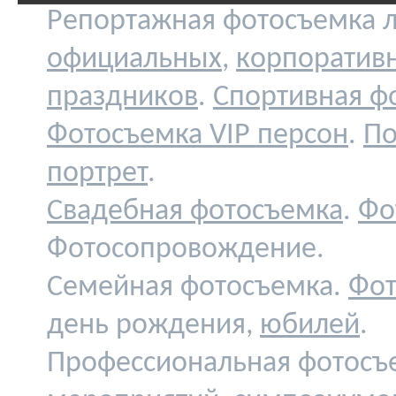
Репортажная фотосъемка л
официальных
,
корпоратив
праздников
.
Спортивная ф
Фотосъемка VIP персон
.
По
портрет
.
Свадебная фотосъемка
.
Фо
Фотосопровождение.
Семейная фотосъемка.
Фот
день рождения,
юбилей
.
Профессиональная фотосъ