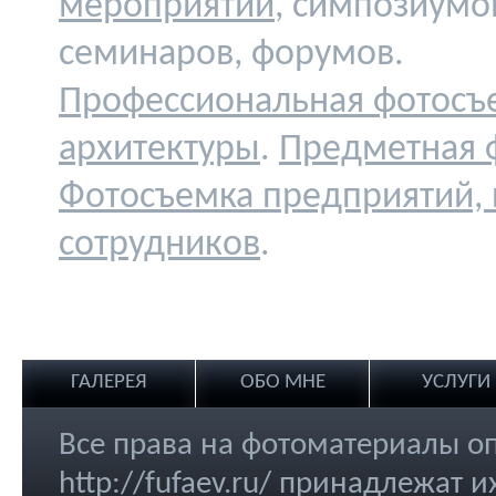
мероприятий
, симпозиумо
семинаров, форумов.
Профессиональная фотосъ
архитектуры
.
Предметная 
Фотосъемка предприятий,
сотрудников
.
ГАЛЕРЕЯ
ОБО МНЕ
УСЛУГИ
Все права на фотоматериалы о
http://fufaev.ru/ принадлежат