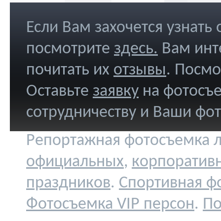
Если Вам захочется узнать
посмотрите
здесь
.
Вам инт
почитать их
отзывы
. Посм
Оставьте
заявку
на фотосъе
сотрудничеству и Ваши фо
Репортажная фотосъемка л
официальных
,
корпоратив
праздников
.
Спортивная ф
Фотосъемка VIP персон
.
По