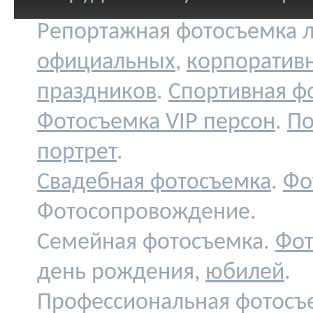
Репортажная фотосъемка л
официальных
,
корпоратив
праздников
.
Спортивная ф
Фотосъемка VIP персон
.
По
портрет
.
Свадебная фотосъемка
.
Фо
Фотосопровождение.
Семейная фотосъемка.
Фот
день рождения,
юбилей
.
Профессиональная фотосъ