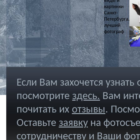
Если Вам захочется узнать
посмотрите
здесь
.
Вам инт
почитать их
отзывы
. Посм
Оставьте
заявку
на фотосъе
сотрудничеству и Ваши фо