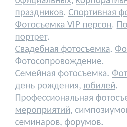
официальных
,
корпоратив
праздников
.
Спортивная ф
Фотосъемка VIP персон
.
По
портрет
.
Свадебная фотосъемка
.
Фо
Фотосопровождение.
Семейная фотосъемка.
Фот
день рождения,
юбилей
.
Профессиональная фотосъ
мероприятий
, симпозиумо
семинаров, форумов.