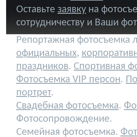
Оставьте
заявку
на фотосъе
сотрудничеству и Ваши фо
Репортажная фотосъемка л
официальных
,
корпоратив
праздников
.
Спортивная ф
Фотосъемка VIP персон
.
По
портрет
.
Свадебная фотосъемка
.
Фо
Фотосопровождение.
Семейная фотосъемка.
Фот